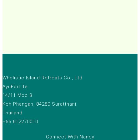
Wholistic Island Retreats Co., Ltd
AyuForLife
14/11 Moo 8
Koh Phangan, 84280 Suratthani
Thailand
+66 612270010
Connect With Nancy