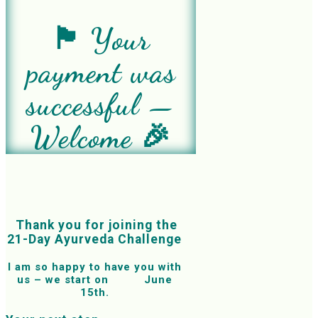
🏴󠁧󠁢󠁥󠁮󠁧󠁿 Your
payment was
successful —
Welcome 🎉
Thank you for joining the
21-Day Ayurveda Challenge
I am so happy to have you with
us – we start on June
15th.